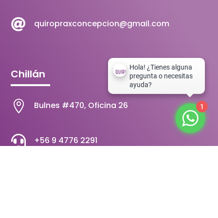

quiropraxconcepcion@gmail.com
Chillán

Bulnes #470, Oficina 26
1

+56 9 4776 2291

quiropraxchillan@gmail.com