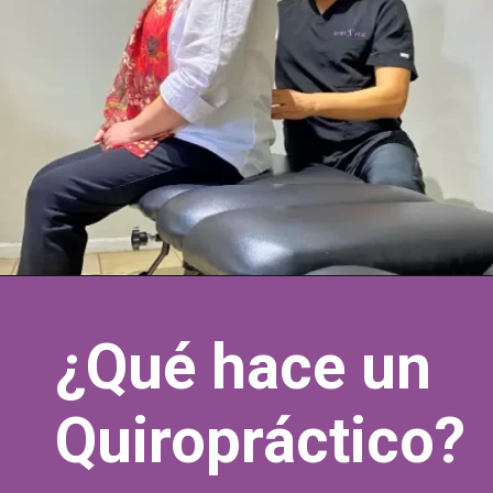
Abriendo...
https://quiroprax.cl/que-es-la-quiropraxia/
¿Qué hace un
Quiropráctico?