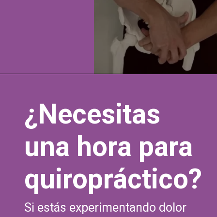
Abriendo...
https://quiroprax.cl/que-es-la-quiropraxia/
¿Necesitas
una hora para
quiropráctico?
Si estás experimentando dolor