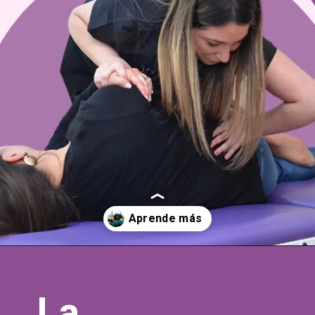
Abriendo...
https://quiroprax.cl/que-es-la-quiropraxia/
La