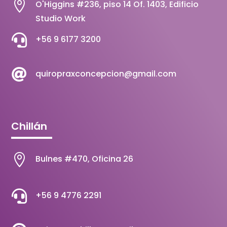

O'Higgins #236, piso 14 Of. 1403, Edificio
Studio Work

+56 9 6177 3200

quiropraxconcepcion@gmail.com
Chillán

Bulnes #470, Oficina 26

+56 9 4776 2291