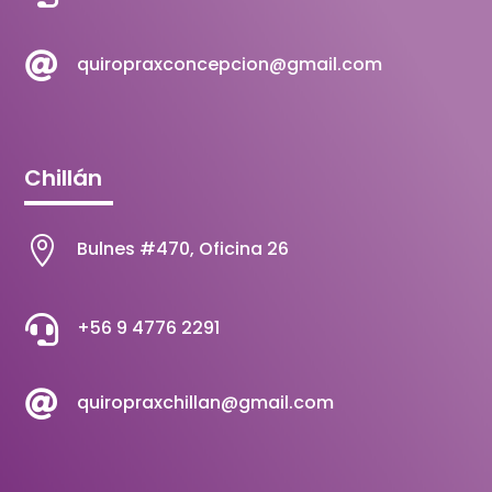

quiropraxconcepcion@gmail.com
Chillán

Bulnes #470, Oficina 26

+56 9 4776 2291

quiropraxchillan@gmail.com